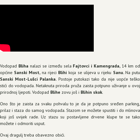
Vodopad
Bliha
nalazi se između sela
Fajtovci i Kamengrada,
14 km o
općine
Sanski Most,
na rijeci
Blihi
koja se ulijeva u rijeku
Sanu.
Na put
Sanski Most-Lušci Palanka.
Postoje putokazi tako da nije uopće tešk
stići do vodopada. Netaknuta priroda pruža zaista potpuno uživanje u ovoj
prirodnoj ljepoti. Vodopad
Blihe
zovu još i
Blihin skok
.
Ono što je zaista za svaku pohvalu to je da je potpuno sređen parking,
prilaz i staza do samog vodopada. Stazom se možete spustiti i do mlinova
koji još uvijek rade. Uz stazu su postavljene drvene klupe te se tako
možete i odmoriti usput.
Ovaj dragulj treba obavezno obići.