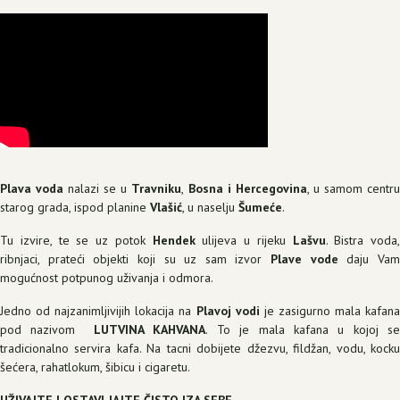
Plava voda
nalazi se u
Travniku
,
Bosna i Hercegovina
, u samom centr
starog grada, ispod planine
Vlašić
, u naselju
Šumeće
.
Tu izvire, te se uz potok
Hendek
ulijeva u rijeku
Lašvu
. Bistra voda,
ribnjaci, prateći objekti koji su uz sam izvor
Plave vode
daju Va
mogućnost potpunog uživanja i odmora.
Jedno od najzanimljivijih lokacija na
Plavoj vodi
je zasigurno mala kafan
pod nazivom
LUTVINA KAHVANA
. To je mala kafana u kojoj s
tradicionalno servira kafa. Na tacni dobijete džezvu, fildžan, vodu, kocku
šećera, rahatlokum, šibicu i cigaretu.