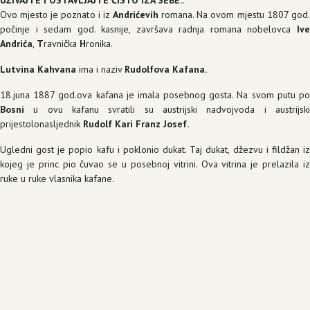
UŽIVAJTE I OSTAVLJAJTE ČISTO IZA SEBE..
Ovo mjesto je poznato i iz
Andrićevih
romana. Na ovom mjestu 1807 god.
počinje i sedam god. kasnije, završava radnja romana nobelovca
Ive
Andrića
,
T
ravnička
H
ronika.
Lutvina Kahvana
ima i naziv
Rudolfova Kafana.
18.juna 1887 god.ova kafana je imala posebnog gosta. Na svom putu po
Bosni
u ovu kafanu svratili su austrijski nadvojvoda i austrijski
prijestolonasljednik
Rudolf
Kari
Franz Josef.
Ugledni gost je popio kafu i poklonio dukat. Taj dukat, džezvu i fildžan iz
kojeg je princ pio čuvao se u posebnoj vitrini. Ova vitrina je prelazila iz
ruke u ruke vlasnika kafane.