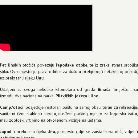
Pet
Unskih
otočića povezuju
Japodske
otoke
, te iz zraka stvara srcoliku
sliku. Ovo mjesto je pravi odmor za dušu u prelijepoj i netaknutoj prirodi,
uz prekrasnu rijeku
Unu
.
Udaljeni su svega nekoliko kilometara od grada
Bihaća
. Smješteni s
između dva nacionalna parka,
Plitvičkih jezera
i
Une
.
Camp/otoci,
posjeduje restoran, baštu na samoj obali, teran za rekreaciju,
sanitarni čvor, staklenu kupolu, uređeni parking, mjesto za logorsku vatru,
mali zoološki vrt, kino na otvorenom, vožnje na lađama.
Japodi
i prekrasna rijeka
Una,
je mjesto gdje se zaista treba otići, vidjeti 