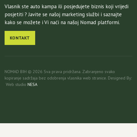
Vlasnik ste auto kampa ili posjedujete biznis koji vrijedi
posjetiti ? Javite se našoj marketing službi i saznajte
kako se možete i Vi naći na našoj Nomad platformi.
KONTAKT
NOMAD BIH © 2026 Sva prava pridržana. Zabranjeno svako
kopiranje sadržaja bez odobrenja vlasnika web stranice. Designed By:
Web studio
NESA