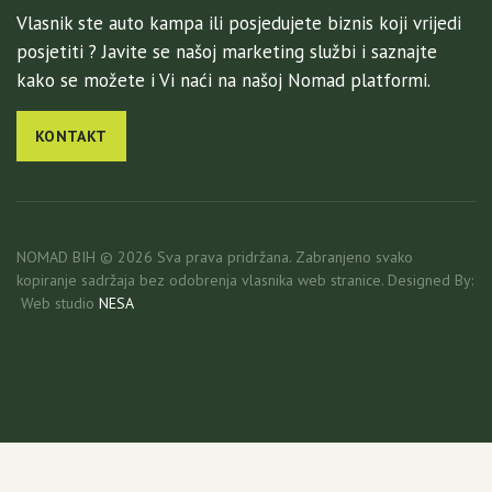
Vlasnik ste auto kampa ili posjedujete biznis koji vrijedi
posjetiti ? Javite se našoj marketing službi i saznajte
kako se možete i Vi naći na našoj Nomad platformi.
KONTAKT
NOMAD BIH © 2026 Sva prava pridržana. Zabranjeno svako
kopiranje sadržaja bez odobrenja vlasnika web stranice. Designed By:
Web studio
NESA