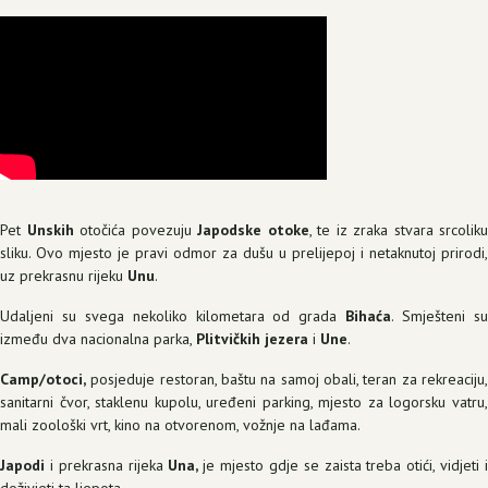
Pet
Unskih
otočića povezuju
Japodske
otoke
, te iz zraka stvara srcoliku
sliku. Ovo mjesto je pravi odmor za dušu u prelijepoj i netaknutoj prirodi,
uz prekrasnu rijeku
Unu
.
Udaljeni su svega nekoliko kilometara od grada
Bihaća
. Smješteni s
između dva nacionalna parka,
Plitvičkih jezera
i
Une
.
Camp/otoci,
posjeduje restoran, baštu na samoj obali, teran za rekreaciju,
sanitarni čvor, staklenu kupolu, uređeni parking, mjesto za logorsku vatru,
mali zoološki vrt, kino na otvorenom, vožnje na lađama.
Japodi
i prekrasna rijeka
Una,
je mjesto gdje se zaista treba otići, vidjeti 