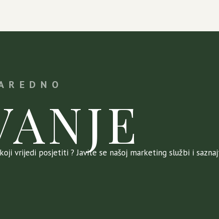
NAREDNO
VANJE
oji vrijedi posjetiti ? Javite se našoj marketing službi i sazna