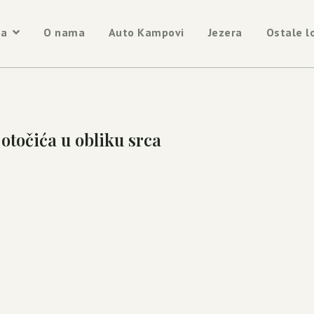
na
O nama
Auto Kampovi
Jezera
Ostale l
 otočića u obliku srca