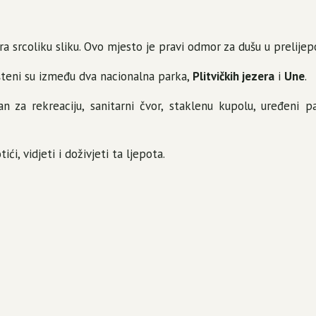
ara srcoliku sliku. Ovo mjesto je pravi odmor za dušu u prelijep
šteni su između dva nacionalna parka,
Plitvičkih jezera
i
Une
.
n za rekreaciju, sanitarni čvor, staklenu kupolu, uređeni p
ći, vidjeti i doživjeti ta ljepota.