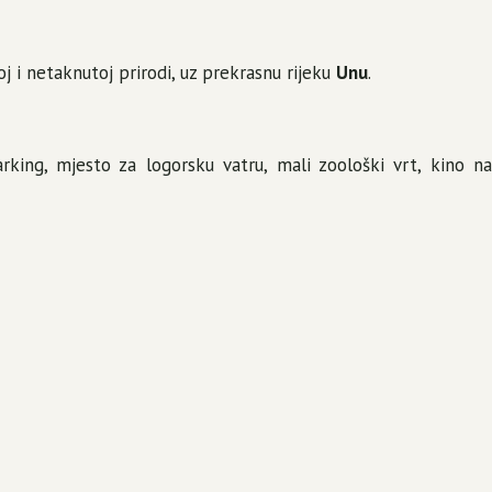
oj i netaknutoj prirodi, uz prekrasnu rijeku
Unu
.
arking, mjesto za logorsku vatru, mali zoološki vrt, kino na