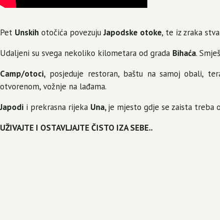
Pet
Unskih
otočića povezuju
Japodske
otoke
, te iz zraka stv
Udaljeni su svega nekoliko kilometara od grada
Bihaća
. Smje
Camp/otoci,
posjeduje restoran, baštu na samoj obali, tera
otvorenom, vožnje na lađama.
Japodi
i prekrasna rijeka
Una,
je mjesto gdje se zaista treba oti
UŽIVAJTE I OSTAVLJAJTE ČISTO IZA SEBE..