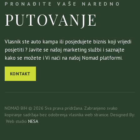
PRONAĐITE VAŠE NAREDNO
PUTOVANJE
Vlasnik ste auto kampa ili posjedujete biznis koji vrijedi
posjetiti ? Javite se našoj marketing službi i saznajte
kako se možete i Vi naći na našoj Nomad platformi.
KONTAKT
NOMAD BIH © 2026 Sva prava pridržana. Zabranjeno svako
kopiranje sadržaja bez odobrenja vlasnika web stranice. Designed By:
Web studio
NESA