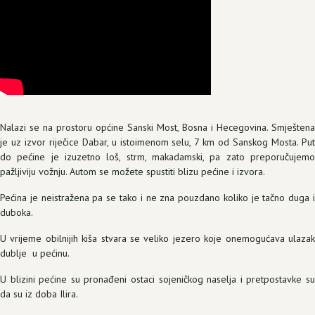
Nalazi se na prostoru općine Sanski Most, Bosna i Hecegovina. Smještena
je uz izvor riječice Dabar, u istoimenom selu, 7 km od Sanskog Mosta. Put
do pećine je izuzetno loš, strm, makadamski, pa zato preporučujemo
pažljiviju vožnju. Autom se možete spustiti blizu pećine i izvora.
Pećina je neistražena pa se tako i ne zna pouzdano koliko je tačno duga i
duboka.
U vrijeme obilnijih kiša stvara se veliko jezero koje onemogućava ulazak
dublje u pećinu.
U blizini pećine su pronađeni ostaci sojeničkog naselja i pretpostavke su
da su iz doba Ilira.