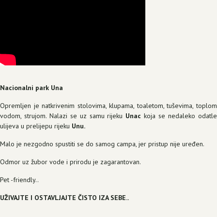
Nacionalni park Una
Opremljen je natkrivenim stolovima, klupama, toaletom, tuševima, toplom
vodom, strujom. Nalazi se uz samu rijeku
Unac
koja se nedaleko odatl
ulijeva u prelijepu rijeku
Unu.
Malo je nezgodno spustiti se do samog campa, jer pristup nije uređen.
Odmor uz žubor vode i prirodu je zagarantovan.
Pet -friendly..
UŽIVAJTE I OSTAVLJAJTE ČISTO IZA SEBE..