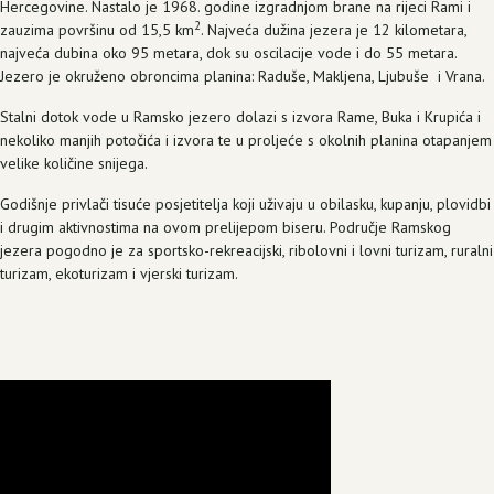
Hercegovine. Nastalo je 1968. godine izgradnjom brane na rijeci Rami i
2
zauzima površinu od 15,5 km
. Najveća dužina jezera je 12 kilometara,
najveća dubina oko 95 metara, dok su oscilacije vode i do 55 metara.
Jezero je okruženo obroncima planina: Raduše, Makljena, Ljubuše i Vrana.
Stalni dotok vode u Ramsko jezero dolazi s izvora Rame, Buka i Krupića i
nekoliko manjih potočića i izvora te u proljeće s okolnih planina otapanjem
velike količine snijega.
Godišnje privlači tisuće posjetitelja koji uživaju u obilasku, kupanju, plovidbi
i drugim aktivnostima na ovom prelijepom biseru. Područje Ramskog
jezera pogodno je za sportsko-rekreacijski, ribolovni i lovni turizam, ruralni
turizam, ekoturizam i vjerski turizam.