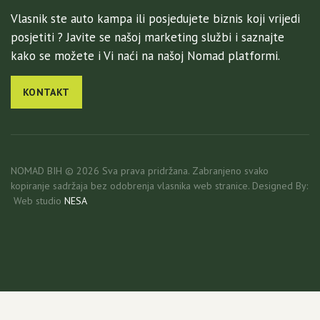
Vlasnik ste auto kampa ili posjedujete biznis koji vrijedi
posjetiti ? Javite se našoj marketing službi i saznajte
kako se možete i Vi naći na našoj Nomad platformi.
KONTAKT
NOMAD BIH © 2026 Sva prava pridržana. Zabranjeno svako
kopiranje sadržaja bez odobrenja vlasnika web stranice. Designed By:
Web studio
NESA