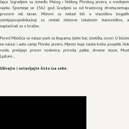
Jajca. Izgradjeni su između Malog i Velikog Plivskog jezera, u srednjem
vijeku. Spominje se 1562 god. Gradjeni su od hrastovog drveta,nemaju
prozore niti tavan. Mlinovi su nekad bili u vlasništvu bogatih
zemljoposjednika,koji su rentali mlinove lokalnom stanovništvu, a
naplaćivali su u brašnu.
Pored Mlinčića se nalazi park sa klupama, ljetni bar, izletišta, izvori. U blizini
se nalazi i auto-camp Plivsko jezero. Mjesto koje zaista treba posjetiti. Huk
vode, prelijepi prizori vodenica, priroda, patke, drvene staze, Most
Ljubavi...
Uživajte i ostavljajte čisto iza sebe.