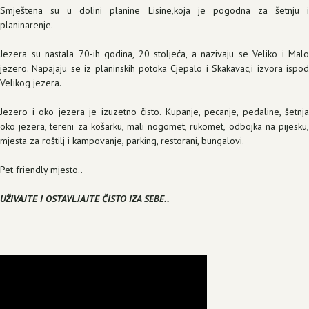
Smještena su u dolini planine Lisine,koja je pogodna za šetnju i
planinarenje.
Jezera su nastala 70-ih godina, 20 stoljeća, a nazivaju se Veliko i Malo
jezero. Napajaju se iz planinskih potoka Cjepalo i Skakavac,i izvora ispod
Velikog jezera.
Jezero i oko jezera je izuzetno čisto. Kupanje, pecanje, pedaline, šetnja
oko jezera, tereni za košarku, mali nogomet, rukomet, odbojka na pijesku,
mjesta za roštilj i kampovanje, parking, restorani, bungalovi.
Pet friendly mjesto..
UŽIVAJTE I OSTAVLJAJTE ČISTO IZA SEBE..